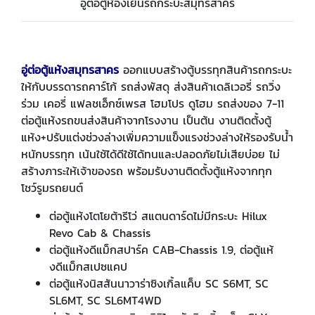
อู่ต่อตู้ห้องเย็นรถกระบะสมุทรสาคร
อู่ต่อตู้แห้งสมุทรสาคร
ออกแบบสร้างตู้บรรทุกสินค้ารถกระบะ
ให้กับบรรดารถคาร์โก้ รถส่งพัสดุ ส่งสินค้าเดลิเวอรี่ รถวิ่ง
ร่วม เคอรี่ แฟลชเอ็กซ์เพรส โฮมโปร ดูโฮม รถส่งของ 7-11
ต่อตู้แห้งรถขนส่งสินค้าจากโรงงาน เป็นต้น งานติดตั้งตู้
แห้ง+ปรับแต่งช่วงล่างเพิ่มความแข็งแรงช่วงล่างให้รองรับน้ำ
หนักบรรทุก เน้นใช้ได้ดีใช้ได้ทนและปลอดภัยไม่เสียบ่อย ไม่
สร้างภาระให้เจ้าของรถ พร้อมรับงานติดตั้งตู้แห้งจากทุก
โชว์รูมรถยนต์
ต่อตู้แห้งโตโยต้ารีโว่ สแตนดาร์ดไม่มีกระบะ Hilux
Revo Cab & Chassis
ต่อตู้แห้งดีแม็กสปาร์ค CAB-Chassis 1.9, ต่อตู้แห้
งดีแม็กสเปซแคป
ต่อตู้แห้งนิสสันนาวาร่าซิงเกิ้ลแค็บ SC S6MT, SC
SL6MT, SC SL6MT4WD