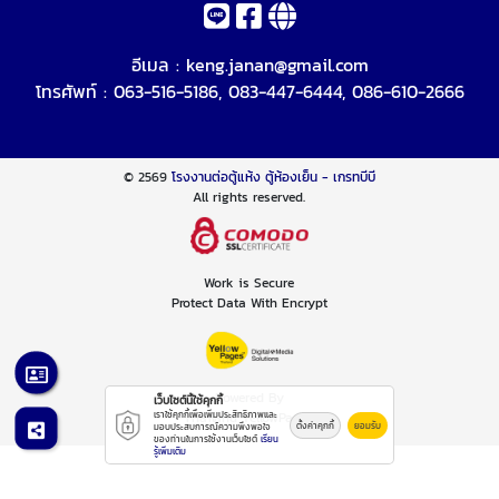
อีเมล :
keng.janan@gmail.com
โทรศัพท์ :
063-516-5186
,
083-447-6444
,
086-610-2666
© 2569
โรงงานต่อตู้แห้ง ตู้ห้องเย็น - เกรทบีบี
All rights reserved.
Work is Secure
Protect Data With Encrypt
Powered By
เว็บไซต์นี้ใช้คุกกี้
Thailand YellowPages
เราใช้คุกกี้เพื่อเพิ่มประสิทธิภาพและ
ตั้งค่าคุกกี้
ยอมรับ
มอบประสบการณ์ความพึงพอใจ
ของท่านในการใช้งานเว็บไซต์
เรียน
รู้เพิ่มเติม