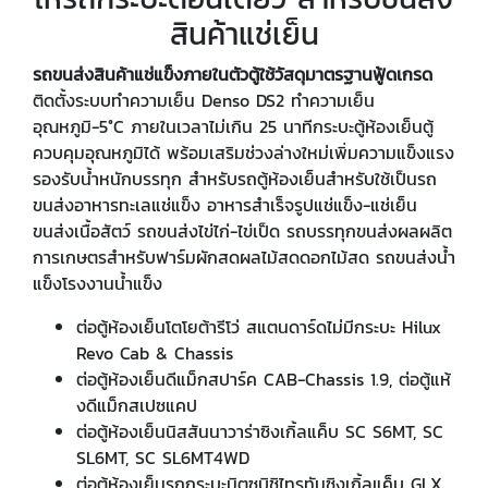
สินค้าแช่เย็น
รถขนส่งสินค้าแช่แข็งภายในตัวตู้ใช้วัสดุมาตรฐานฟู้ดเกรด
ติดตั้งระบบทำความเย็น Denso DS2 ทำความเย็น
อุณหภูมิ-5°C ภายในเวลาไม่เกิน 25 นาทีกระบะตู้ห้องเย็นตู้
ควบคุมอุณหภูมิได้ พร้อมเสริมช่วงล่างใหม่เพิ่มความแข็งแรง
รองรับน้ำหนักบรรทุก สำหรับรถตู้ห้องเย็นสำหรับใช้เป็นรถ
ขนส่งอาหารทะเลแช่แข็ง อาหารสำเร็จรูปแช่แข็ง-แช่เย็น
ขนส่งเนื้อสัตว์ รถขนส่งไข่ไก่-ไข่เป็ด รถบรรทุกขนส่งผลผลิต
การเกษตรสำหรับฟาร์มผักสดผลไม้สดดอกไม้สด รถขนส่งน้ำ
แข็งโรงงานน้ำแข็ง
ต่อตู้ห้องเย็นโตโยต้ารีโว่ สแตนดาร์ดไม่มีกระบะ Hilux
Revo Cab & Chassis
ต่อตู้ห้องเย็นดีแม็กสปาร์ค CAB-Chassis 1.9, ต่อตู้แห้
งดีแม็กสเปซแคป
ต่อตู้ห้องเย็นนิสสันนาวาร่าซิงเกิ้ลแค็บ SC S6MT, SC
SL6MT, SC SL6MT4WD
ต่อตู้ห้องเย็นรถกระบะมิตซูบิชิไทรทันซิงเกิ้ลแค็บ GLX